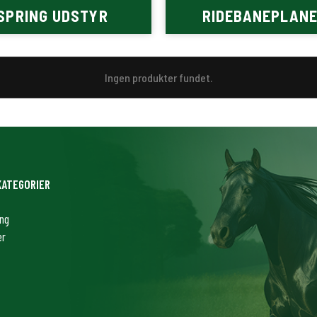
SPRING UDSTYR
RIDEBANEPLAN
Ingen produkter fundet.
KATEGORIER
ing
er