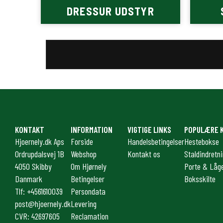
DRESSUR UDSTYR
KONTAKT
INFORMATION
VIGTIGE LINKS
POPULÆRE 
Hjoernely.dk Aps
Forside
Handelsbetingelser
Hestebokse
Ordrupdalsvej 1B
Webshop
Kontakt os
Staldindretn
4050 Skibby
Om Hjørnely
Porte & Låg
Danmark
Betingelser
Boksskilte
Tlf: +4561610039
Persondata
post@hjoernely.dk
Levering
CVR: 42697605
Reclamation