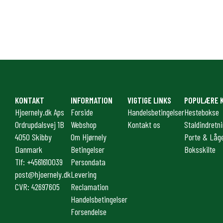
KONTAKT
INFORMATION
VIGTIGE LINKS
POPULÆRE 
Hjoernely.dk Aps
Forside
Handelsbetingelser
Hestebokse
Ordrupdalsvej 1B
Webshop
Kontakt os
Staldindretn
4050 Skibby
Om Hjørnely
Porte & Låg
Danmark
Betingelser
Boksskilte
Tlf: +4561610039
Persondata
post@hjoernely.dk
Levering
CVR: 42697605
Reclamation
Handelsbetingelser
Forsendelse