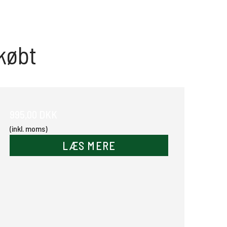
købt
995,00 DKK
(inkl. moms)
LÆS MERE