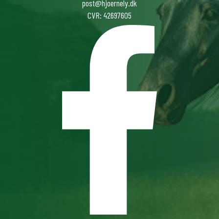
post@hjoernely.dk
CVR: 42697605