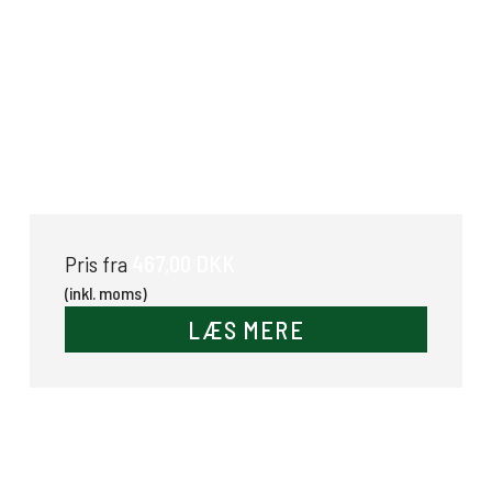
Spångreb I Alu Fynalite
467,00 DKK
Pris fra
(inkl. moms)
LÆS MERE