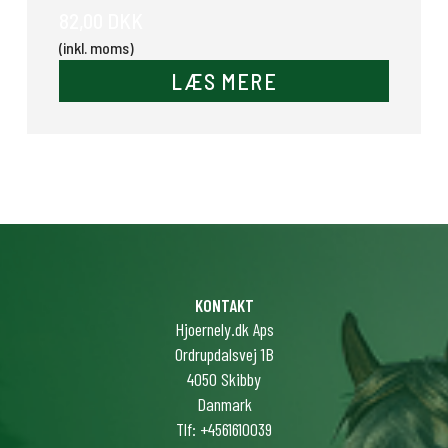
82,00 DKK
(inkl. moms)
LÆS MERE
KONTAKT
Hjoernely.dk Aps
Ordrupdalsvej 1B
4050 Skibby
Danmark
Tlf: +4561610039