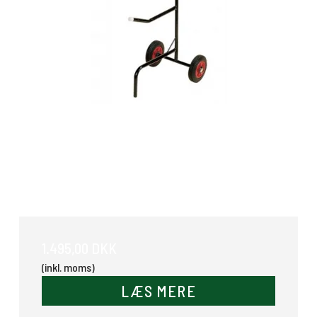
Sadelvogn
1.495,00 DKK
(inkl. moms)
LÆS MERE