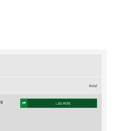
Antal
ng
LÆS MERE