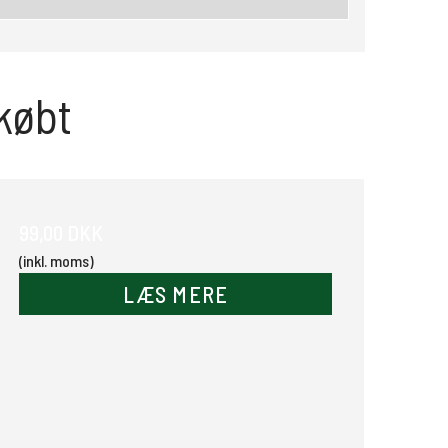
købt
99,00 DKK
(inkl. moms)
LÆS MERE