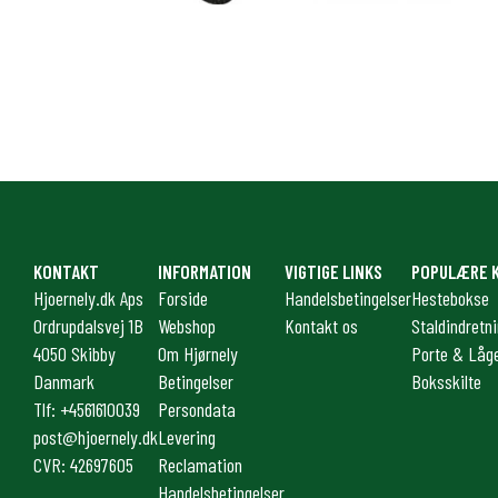
KONTAKT
INFORMATION
VIGTIGE LINKS
POPULÆRE 
Hjoernely.dk Aps
Forside
Handelsbetingelser
Hestebokse
Ordrupdalsvej 1B
Webshop
Kontakt os
Staldindretn
4050 Skibby
Om Hjørnely
Porte & Låg
Danmark
Betingelser
Boksskilte
Tlf: +4561610039
Persondata
post@hjoernely.dk
Levering
CVR: 42697605
Reclamation
Handelsbetingelser