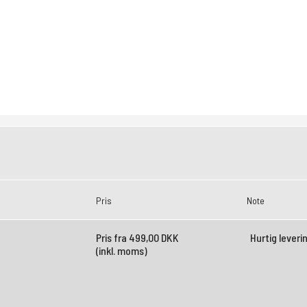
Pris
Note
Pris fra
499,00 DKK
Hurtig leveri
(inkl. moms)