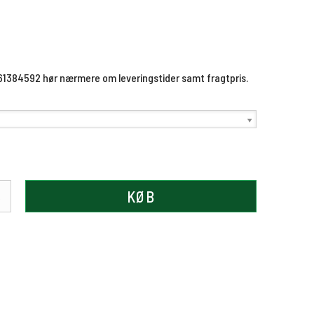
 61384592 hør nærmere om leveringstider samt fragtpris.
KØB
.