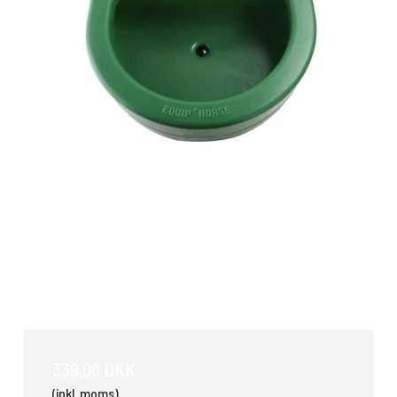
Foderkrybbe 23 Ltr
339,00 DKK
(inkl. moms)