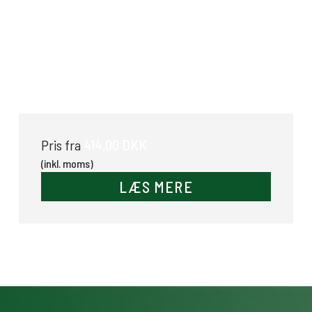
Ridebane rive
414,00 DKK
Pris fra
(inkl. moms)
LÆS MERE