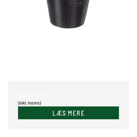
Gummispand med hank 14 Ltr.
122,50 DKK
(inkl. moms)
LÆS MERE