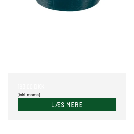
Gummikurv 32 Ltr
193,00 DKK
(inkl. moms)
LÆS MERE