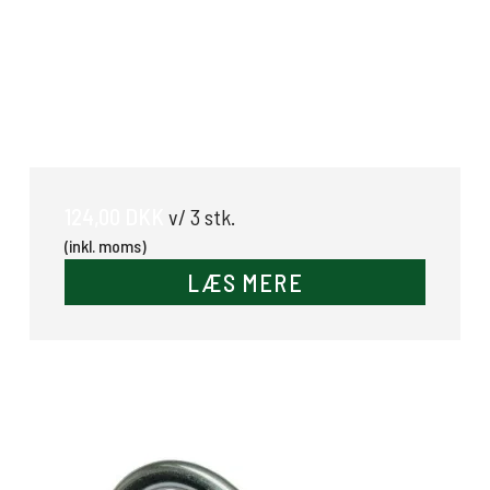
Foderkrybbe 11,5 l
124,00 DKK
v/ 3 stk.
(inkl. moms)
LÆS MERE