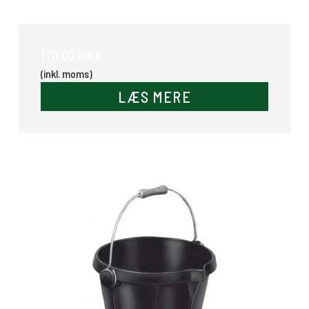
Gummispand 18 Ltr.
170,00 DKK
(inkl. moms)
LÆS MERE