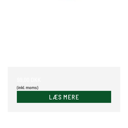
Gummikurv 12 ltr.
99,00 DKK
(inkl. moms)
LÆS MERE