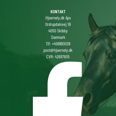
KONTAKT
Hjoernely.dk Aps
Ordrupdalsvej 1B
4050 Skibby
Danmark
Tlf: +4561610039
post@hjoernely.dk
CVR: 42697605