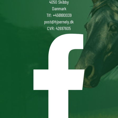
4050 Skibby
Danmark
Tlf: +4561610039
post@hjoernely.dk
CVR: 42697605