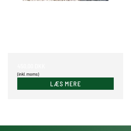
Træktøjshætte
450,00 DKK
(inkl. moms)
LÆS MERE