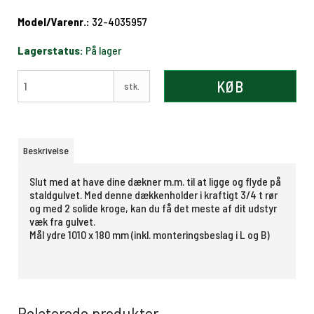
Model/Varenr.:
32-4035957
Lagerstatus:
På lager
KØB
stk.
Beskrivelse
Slut med at have dine dækner m.m. til at ligge og flyde på
staldgulvet. Med denne dækkenholder i kraftigt 3/4 t rør
og med 2 solide kroge, kan du få det meste af dit udstyr
væk fra gulvet.
Mål ydre 1010 x 180 mm (inkl. monteringsbeslag i L og B)
Relaterede produkter