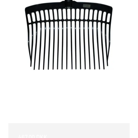
Plast Spångreb
467,00 DKK