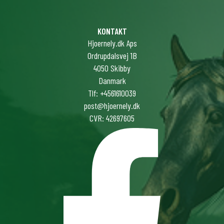
KONTAKT
Hjoernely.dk Aps
Ordrupdalsvej 1B
4050 Skibby
Danmark
Tlf: +4561610039
post@hjoernely.dk
CVR: 42697605