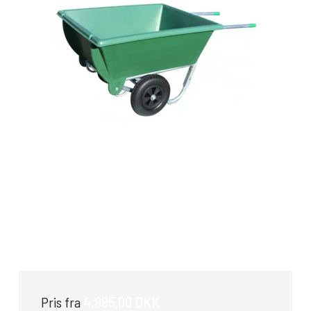
Trillebør 400 ltr. m/tip
4.995,00 DKK
Pris fra