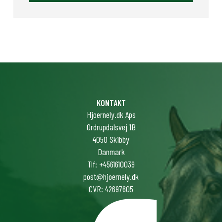
KONTAKT
Hjoernely.dk Aps
Ordrupdalsvej 1B
4050 Skibby
Danmark
Tlf: +4561610039
post@hjoernely.dk
CVR: 42697605