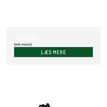
Kugle med fod
749,00 DKK
(inkl. moms)
LÆS MERE