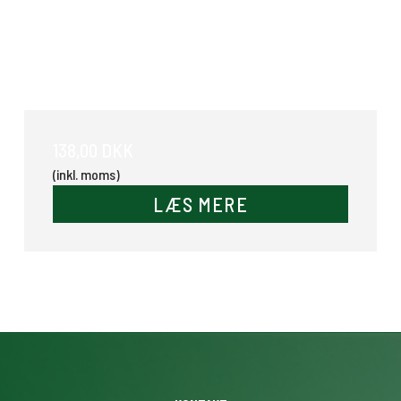
Underlags holder
138,00 DKK
(inkl. moms)
LÆS MERE