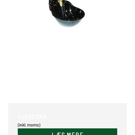
Suevia model Ideal
449,00 DKK
(inkl. moms)
LÆS MERE