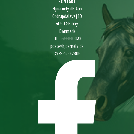
KONTAKT
Hjoernely.dk Aps
Ordrupdalsvej 1B
4050 Skibby
Danmark
Tlf: +4561610039
post@hjoernely.dk
CVR: 42697605