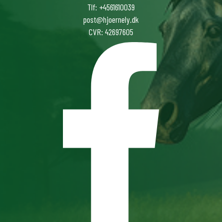
Tlf: +4561610039
post@hjoernely.dk
CVR: 42697605