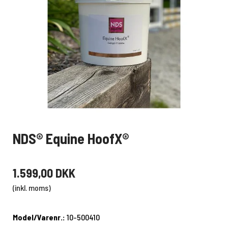
NDS® Equine HoofX®
1.599,00 DKK
(inkl. moms)
Model/Varenr.:
10-500410