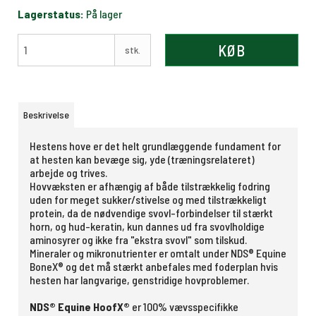
Lagerstatus:
På lager
KØB
stk.
Beskrivelse
Hestens hove er det helt grundlæggende fundament for
at hesten kan bevæge sig, yde (træningsrelateret)
arbejde og tri­ves.
Hovvæksten er afhængig af både tilstrækkelig fodring
uden for meget sukker/stivelse og med tilstrækkeligt
protein, da de nødvendige svovl-forbindelser til stærkt
horn, og hud-keratin, kun dannes ud fra svovlholdige
aminosyrer og ikke fra "ekstra svovl" som tilskud.
Mineraler og mikronutrienter er omtalt under NDS® Equine
BoneX® og det må stærkt anbefales med foderplan hvis
hesten har langvarige, genstridige hovproblemer.
NDS® Equine HoofX®
er 100% vævsspecifikke