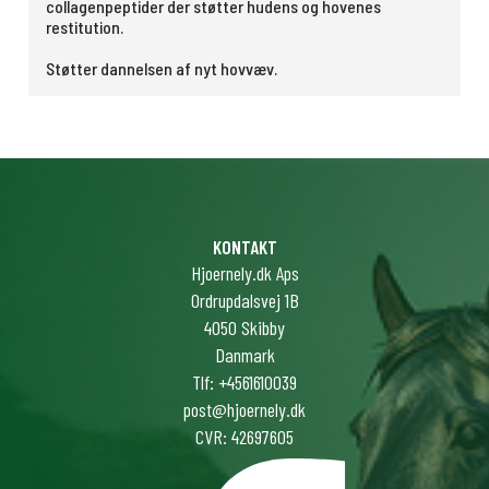
collagenpeptider der støtter hudens og hovenes
restitution.
Støtter dannelsen af nyt hovvæv.
KONTAKT
Hjoernely.dk Aps
Ordrupdalsvej 1B
4050 Skibby
Danmark
Tlf: +4561610039
post@hjoernely.dk
CVR: 42697605