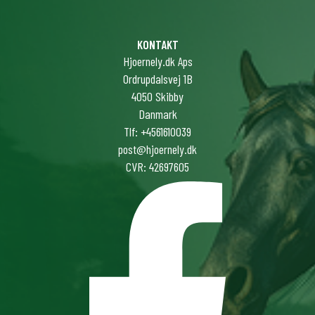
KONTAKT
Hjoernely.dk Aps
Ordrupdalsvej 1B
4050 Skibby
Danmark
Tlf: +4561610039
post@hjoernely.dk
CVR: 42697605