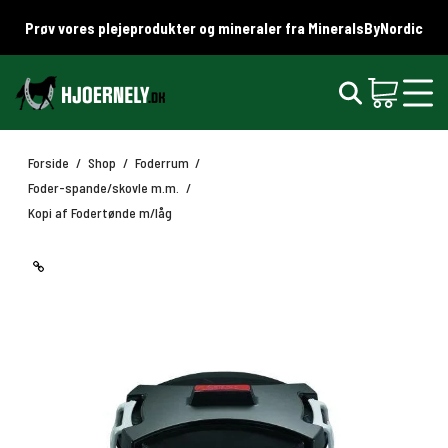
Prøv vores plejeprodukter og mineraler fra MineralsByNordic
Forside
/
Shop
/
Foderrum
/
Foder-spande/skovle m.m.
/
Kopi af Fodertønde m/låg