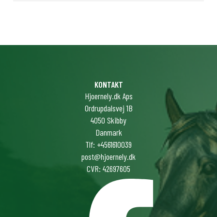
KONTAKT
Hjoernely.dk Aps
Ordrupdalsvej 1B
4050 Skibby
Danmark
Tlf: +4561610039
post@hjoernely.dk
CVR: 42697605