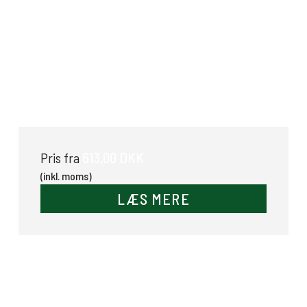
Skillerum
613,00 DKK
Pris fra
(inkl. moms)
LÆS MERE