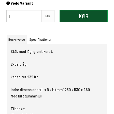
Vælg Variant
KØB
stk.
Beskrivelse
Specifikationer
Stål, med låg, grønlakeret.
2
-delt
låg.
kapacitet
235 ltr.
Indre dimensioner
(
L x
B x H)
mm
1250 x 530 x 460
Med luft gummihjul.
Tilbehør: