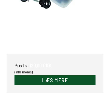
Skrueisolator
120,00 DKK
Pris fra
(inkl. moms)
LÆS MERE