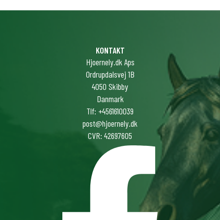
KONTAKT
Hjoernely.dk Aps
Ordrupdalsvej 1B
4050 Skibby
Danmark
Tlf: +4561610039
post@hjoernely.dk
CVR: 42697605