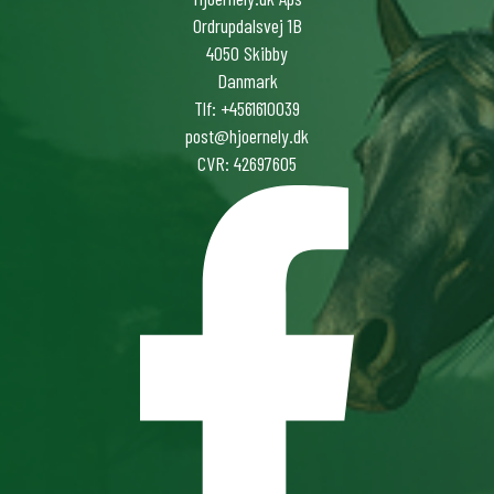
Ordrupdalsvej 1B
4050 Skibby
Danmark
Tlf: +4561610039
post@hjoernely.dk
CVR: 42697605