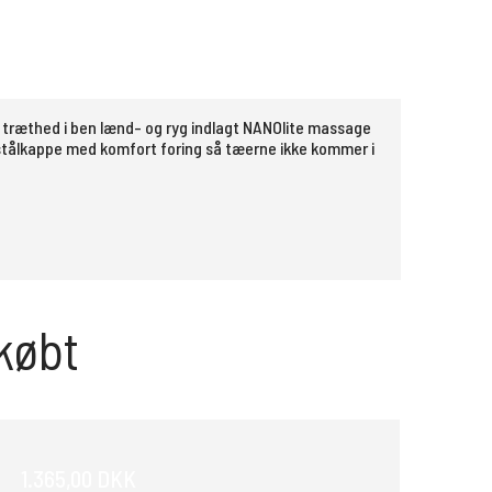
træthed i ben lænd- og ryg indlagt NANOlite massage
stålkappe med komfort foring så tæerne ikke kommer i
købt
1.365,00 DKK