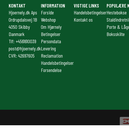
KONTAKT
INFORMATION
VIGTIGE LINKS
POPULÆRE 
Hjoernely.dk Aps
Forside
Handelsbetingelser
Hestebokse
Ordrupdalsvej 1B
Webshop
Kontakt os
Staldindretn
4050 Skibby
Om Hjørnely
Porte & Låg
Danmark
Betingelser
Boksskilte
Tlf: +4561610039
Persondata
post@hjoernely.dk
Levering
CVR: 42697605
Reclamation
Handelsbetingelser
Forsendelse