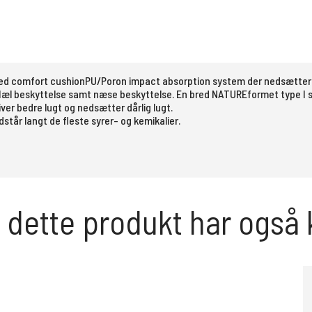
 med comfort cushionPU/Poron impact absorption system der nedsætter 
 Hæl beskyttelse samt næse beskyttelse. En bred NATUREformet type I 
ver bedre lugt og nedsætter dårlig lugt.
tår langt de fleste syrer- og kemikalier.
 dette produkt har også 
Oliver Sikkerhedsstøvle