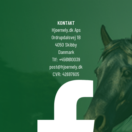
KONTAKT
Hjoernely.dk Aps
Ordrupdalsvej 1B
4050 Skibby
Danmark
Tlf: +4561610039
post@hjoernely.dk
CVR: 42697605