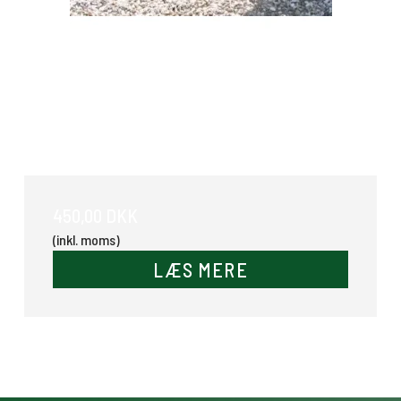
Træktøjshætte
450,00 DKK
(inkl. moms)
LÆS MERE