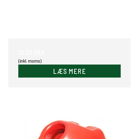
Ring m/plade
36,50 DKK
(inkl. moms)
LÆS MERE