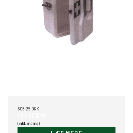
Førstehjælpskasse
606,25 DKK
454,69 DKK
(inkl. moms)