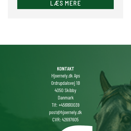
LÆS MERE
KONTAKT
Hjoernely.dk Aps
Ordrupdalsvej 1B
4050 Skibby
Danmark
Tlf: +4561610039
post@hjoernely.dk
CVR: 42697605